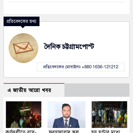
প্রতিবেদকের তথ্য
দৈনিক চট্টগ্রামপোস্ট
প্রতিবেদকের মোবাইলঃ +880 1636-121212
এ জাতীয় আরো খবর
কর্ণফুলীতে বাস-
ফরহাদাবাদ স্কুল
ছয় ঘণ্টার মধ্যে