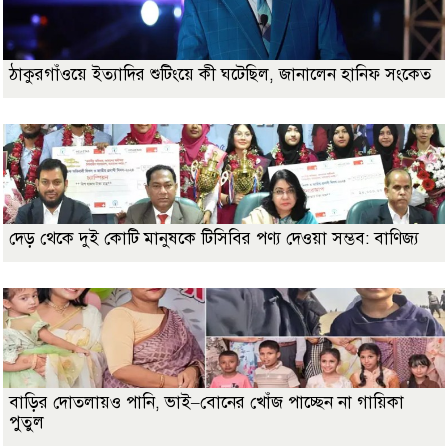
ঠাকুরগাঁওয়ে ইত্যাদির শুটিংয়ে কী ঘটেছিল, জানালেন হানিফ সংকেত
দেড় থেকে দুই কোটি মানুষকে টিসিবির পণ্য দেওয়া সম্ভব: বাণিজ্য
বাড়ির দোতলায়ও পানি, ভাই–বোনের খোঁজ পাচ্ছেন না গায়িকা
পুতুল