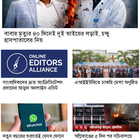
বাবার মৃত্যুর ৪০ দিনেই দুই ভাইয়ের লড়াই, চক্ষু
হাসপাতালের নিয়
সাংবাদিকদের দ্রুত অ্যাক্রিডিটেশন
এআইইউবিতে চাকরি মেলা অনুষ্ঠিত
প্রদানের আহ্বান অনলাইন এডিট
নতুন বছরের শুরুতেই যেসব ফোনে
অগ্নিকাণ্ডের ৫ দিন পর সচিবালয়ে