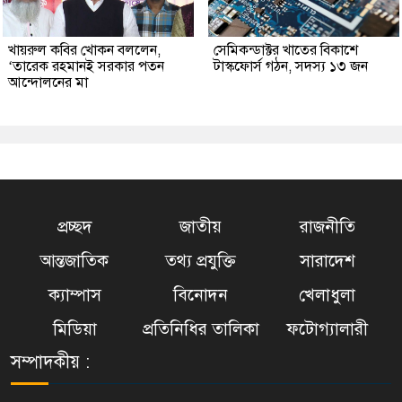
খায়রুল কবির খোকন বললেন,
সেমিকন্ডাক্টর খাতের বিকাশে
‘তারেক রহমানই সরকার পতন
টাস্কফোর্স গঠন, সদস্য ১৩ জন
আন্দোলনের মা
প্রচ্ছদ
জাতীয়
রাজনীতি
আন্তজাতিক
তথ্য প্রযুক্তি
সারাদেশ
ক্যাম্পাস
বিনোদন
খেলাধুলা
মিডিয়া
প্রতিনিধির তালিকা
ফটোগ্যালারী
সম্পাদকীয় :