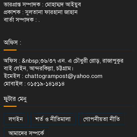
ভারপ্রাপ্ত সম্পাদক : মোহাম্মদ আইয়ুব
প্রকাশক : সুলতানা ফারহানা জাহান
বার্তা সম্পাদক : .
অফিস :
অফিস : &nbsp;৩৬/৩৭ এন. এ চৌধুরী রোড়, রাজাপুকুর
বাই লেইন, আন্দরকিল্লা, চট্টগ্রাম।
ইমেইল : chattogrampost@yahoo.com
মোবাইল : ০১৫১৯-১৪১৪১৪
ফুটার মেনু
লগইন
শর্ত ও নীতিমালা
গোপনীয়তা নীতি
আমাদের সম্পর্কে