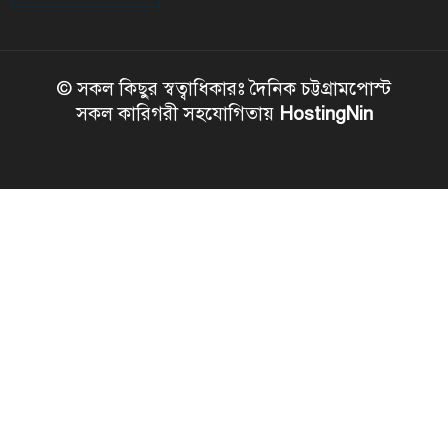
© সকল কিছুর স্বত্বাধিকারঃ দৈনিক চট্টগ্রামপোস্ট
সকল কারিগরী সহযোগিতায়
HostingNin