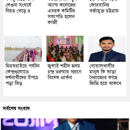
লেগুনা সংঘর্ষে
অ্যান্ড কলেজের
কোরবানির
নিহত বেড়ে ৪
এডহক কমিটির
বর্জ্যমুক্ত চট্টগ্রাম
সভাপতি হলেন
কাজী
মিরসরাইয়ে পর্যটন
জুলাই শহীদ হৃদয়
বোয়ালখালীর
কেন্দ্রগুলোতে
চন্দ্র তরুয়ার স্মরণে
মানুষ কি ভাড়া
দর্শনার্থীদের উপচে
বিশেষ প্রার্থনা
নৈরাজ্যের কাছে
পড়া ভিড়
জিম্মি হয়ে থাকবে
সর্বশেষ সংবাদ