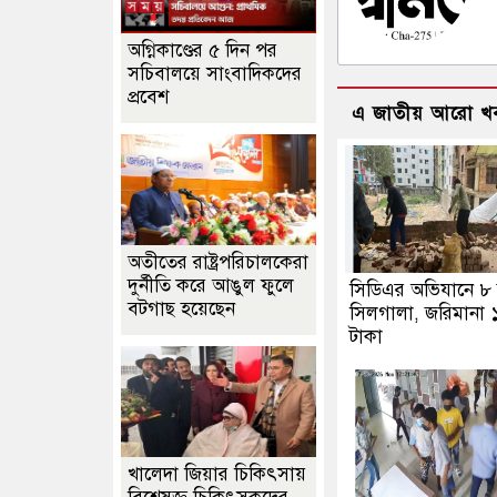
অগ্নিকাণ্ডের ৫ দিন পর
সচিবালয়ে সাংবাদিকদের
প্রবেশ
এ জাতীয় আরো খ
অতীতের রাষ্ট্রপরিচালকেরা
দুর্নীতি করে আঙুল ফুলে
সিডিএর অভিযানে ৮ স
বটগাছ হয়েছেন
সিলগালা, জরিমানা 
টাকা
খালেদা জিয়ার চিকিৎসায়