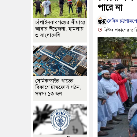
পারে না
দৈনিক চট্টগ্রামপ
চাঁপাইনবাবগঞ্জের সীমান্তে
আবার উত্তেজনা, হামলায়
নিউজ প্রকাশের তার
৩ বাংলাদেশি
সেমিকন্ডাক্টর খাতের
বিকাশে টাস্কফোর্স গঠন,
সদস্য ১৩ জন