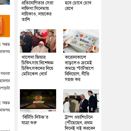
প্রতিযোগিতার সেরা
হবে চোখে চোখ
নাফিসা সিনেমায়
রেখে
নায়িকাও, নায়কের
তালি
 অন্তত
সমাজসহ
খালেদা জিয়ার
করোনাকালে
চিকিৎসায় বিশেষজ্ঞ
বাড়লেও ক্রমেই
চিকিৎসকদের নিয়ে
কমছে স্টার্টআপে
ক্তারা
মেডিকেল বোর্ড
বিনিয়োগ, নীতি
সহজ কর
হামলার
চেষ্টা
 অন্তত
সমাজসহ
‘বিটিভি নিউজ’র
ট্রাম্প ওয়াশিংটনে
যাত্রা শুরু
পৌঁছেছেন, প্রথম
দিনেই সই করবেন