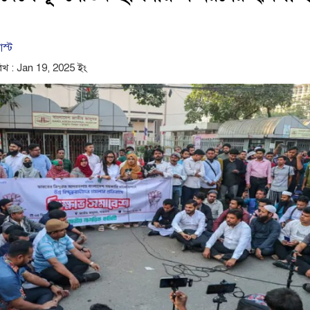
োস্ট
িখ : Jan 19, 2025 ইং