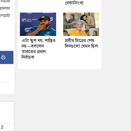
ক্তারা
রেকর্ডসংখ্য
হামলার
চেষ্টা
এটা স্কুল নয়, শাস্তিও
প্রবীর মিত্রের শেষ
নয়—বললেন
দিনগুলো যেমন ছিল
ভারতের প্রধান
:
নির্বাচক
12