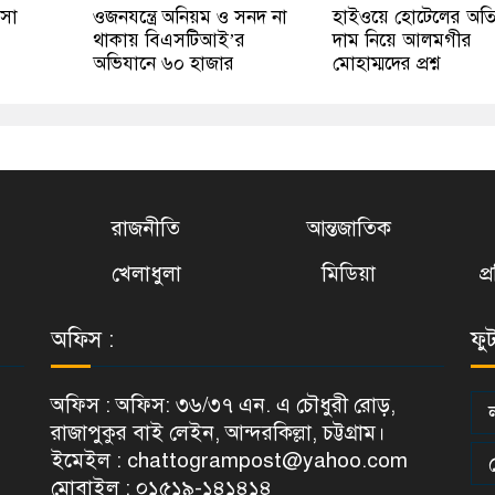
বসা
ওজনযন্ত্রে অনিয়ম ও সনদ না
হাইওয়ে হোটেলের অতির
থাকায় বিএসটিআই’র
দাম নিয়ে আলমগীর
অভিযানে ৬০ হাজার
মোহাম্মদের প্রশ্ন
রাজনীতি
আন্তজাতিক
খেলাধুলা
মিডিয়া
প
অফিস :
ফু
অফিস : অফিস: ৩৬/৩৭ এন. এ চৌধুরী রোড়,
রাজাপুকুর বাই লেইন, আন্দরকিল্লা, চট্টগ্রাম।
ইমেইল : chattogrampost@yahoo.com
মোবাইল : ০১৫১৯-১৪১৪১৪