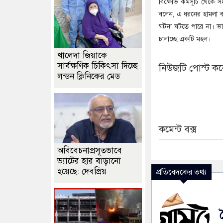
বিক্ষোভ কর্মসূচি থেকে 
বলেন, এ ধরনের হামলা ব
ঘটনা ঘটতে পারে না। ভার
চালাচ্ছে একটি মহল।
খালেদা জিয়াকে
সার্বক্ষণিক চিকিৎসা দিচ্ছে
নিউজটি পোস্ট করে
লন্ডন ক্লিনিকের মেড
কমেন্ট বক্স
অবিবেচনাপ্রসূতভাবে
ভ্যাটের হার বাড়ানো
হয়েছে: দেবপ্রিয়
প্রতিবেদকের তথ্য