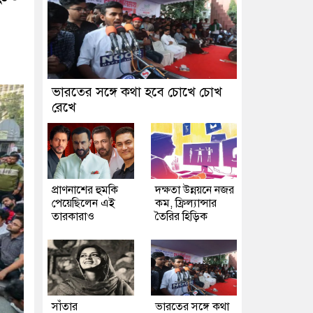
ভারতের সঙ্গে কথা হবে চোখে চোখ
রেখে
প্রাণনাশের হুমকি
দক্ষতা উন্নয়নে নজর
পেয়েছিলেন এই
কম, ফ্রিল্যান্সার
তারকারাও
তৈরির হিড়িক
সাঁতার
ভারতের সঙ্গে কথা