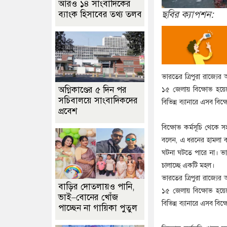
আরও ১৪ সাংবাদিকের
ছবির ক্যাপশন:
ব্যাংক হিসাবের তথ্য তলব
ভারতের ত্রিপুরা রাজ্যে
অগ্নিকাণ্ডের ৫ দিন পর
১৫ জেলায় বিক্ষোভ হয়ে
সচিবালয়ে সাংবাদিকদের
বিভিন্ন ব্যানারে এসব ব
প্রবেশ
বিক্ষোভ কর্মসূচি থেকে 
বলেন, এ ধরনের হামলা ব
ঘটনা ঘটতে পারে না। ভার
চালাচ্ছে একটি মহল।
ভারতের ত্রিপুরা রাজ্যে
বাড়ির দোতলায়ও পানি,
১৫ জেলায় বিক্ষোভ হয়ে
ভাই–বোনের খোঁজ
বিভিন্ন ব্যানারে এসব ব
পাচ্ছেন না গায়িকা পুতুল